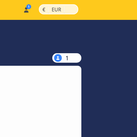
|
|
€
EUR
1