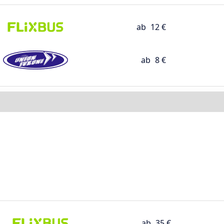
ab
12 €
ab
8 €
ab
35 €