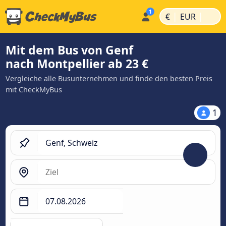
|
|
€
EUR
Mit dem Bus von Genf
nach Montpellier ab 23 €
Vergleiche alle Busunternehmen und finde den besten Preis
mit CheckMyBus
1