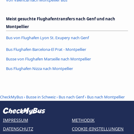
Von Valencia nach Montpellier Bus
Meist gesuchte Flughafentransfers nach Genf und nach
Montpellier
Bus von Flughafen Lyon St. Exupery nach Genf
Bus Flughafen Barcelona-El Prat - Montpellier
Busse von Flughafen Marseille nach Montpellier
Bus Flughafen Nizza nach Montpellier
CheckMyBus
›
Busse in Schweiz
›
Bus nach Genf
›
Bus nach Montpellier
IMPRESSUM
METHODIK
DATENSCHUTZ
COOKIE-EINSTELLUNGEN