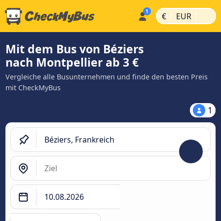
|
|
€
EUR
Mit dem Bus von Béziers
nach Montpellier ab 3 €
Vergleiche alle Busunternehmen und finde den besten Preis
mit CheckMyBus
1