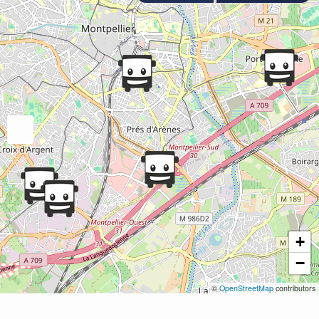
+
−
©
OpenStreetMap
contributors