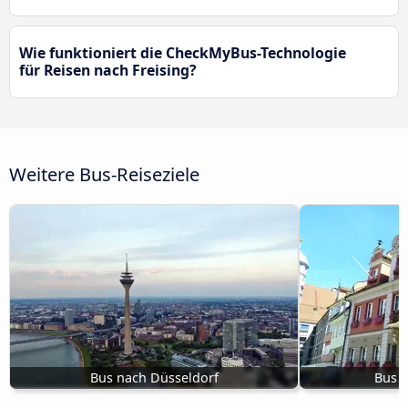
Wie funktioniert die CheckMyBus-Technologie
für Reisen nach Freising?
Weitere Bus-Reiseziele
Bus nach Düsseldorf
Bus 