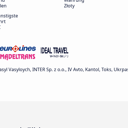
nd
Währung
len
Złoty
nstigste
hrt
€
 Vasyloych, INTER Sp. z o.o., IV Avto, Kantol, Toks, Ukrpa