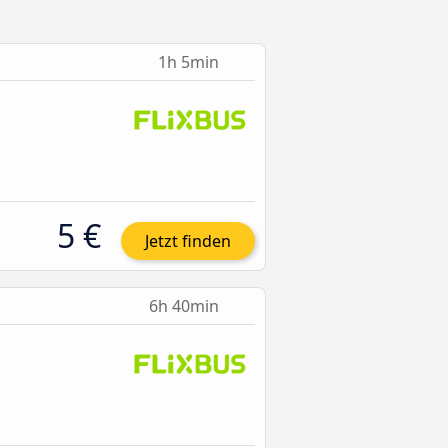
1h 5min
5 €
Jetzt finden
6h 40min