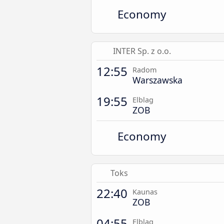
Economy
INTER Sp. z o.o.
12:55
Radom
Warszawska
19:55
Elblag
ZOB
Economy
Toks
22:40
Kaunas
ZOB
04:55
Elblag