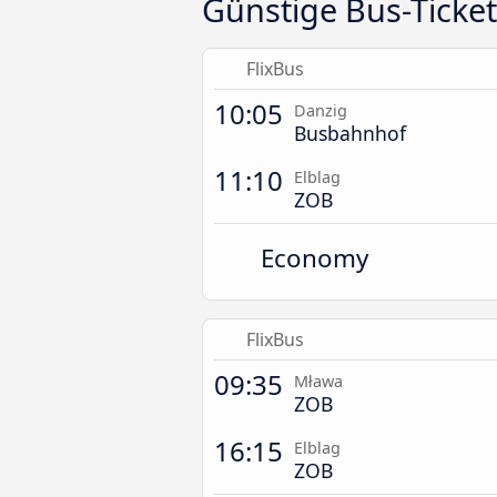
Günstige Bus-Ticket
FlixBus
10:05
Danzig
Busbahnhof
11:10
Elblag
ZOB
Economy
FlixBus
09:35
Mława
ZOB
16:15
Elblag
ZOB