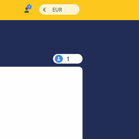
|
|
€
EUR
1