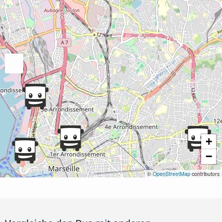
+
−
©
OpenStreetMap
contributors