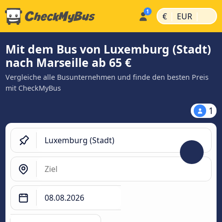
|
|
€
EUR
Mit dem Bus von Luxemburg (Stadt)
nach Marseille ab 65 €
Vergleiche alle Busunternehmen und finde den besten Preis
mit CheckMyBus
1