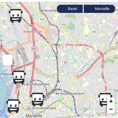
Basel
Marseille
+
−