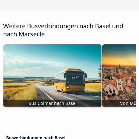
Weitere Busverbindungen nach Basel und
nach Marseille
Bus Colmar nach Basel
Von Mün
Busverbindungen nach Basel