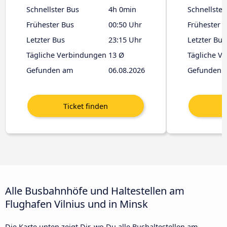
Schnellster Bus
4h 0min
Schnellster
Frühester Bus
00:50 Uhr
Frühester 
Letzter Bus
23:15 Uhr
Letzter Bus
Tägliche Verbindungen
13 Ø
Tägliche V
Gefunden am
06.08.2026
Gefunden 
Alle Busbahnhöfe und Haltestellen am
Flughafen Vilnius und in Minsk
Die Karte unten zeigt Dir, wo Du alle Bushaltestellen am