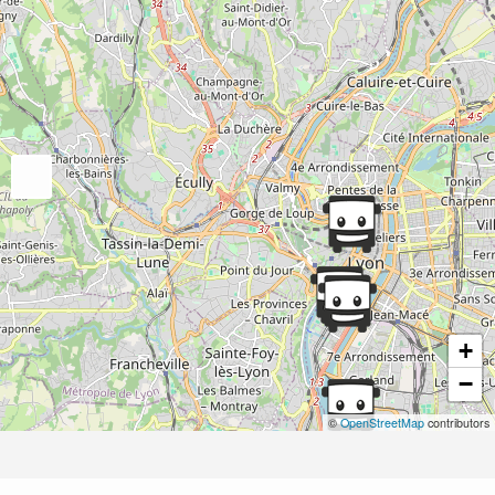
+
−
©
OpenStreetMap
contributors