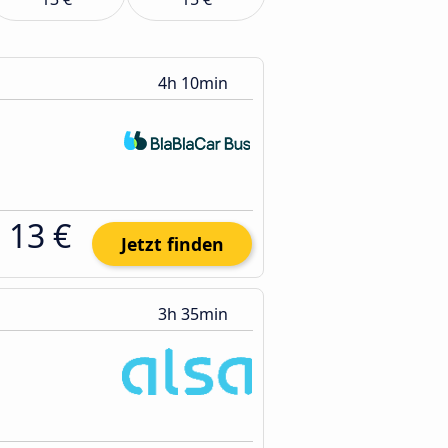
4h 10min
13 €
Jetzt finden
3h 35min