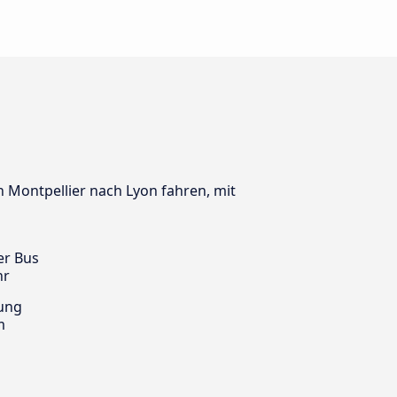
on Montpellier nach Lyon fahren, mit
er Bus
hr
ung
m