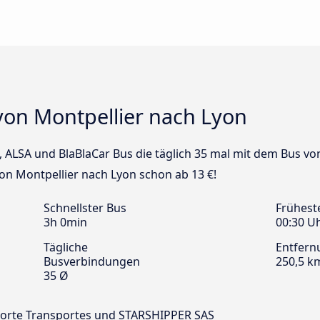
von Montpellier nach Lyon
s, ALSA und BlaBlaCar Bus die täglich 35 mal mit dem Bus v
von Montpellier nach Lyon schon ab 13 €!
Schnellster Bus
Frühest
3h 0min
00:30 U
Tägliche
Entfern
Busverbindungen
250,5 k
35 Ø
ernorte Transportes und STARSHIPPER SAS