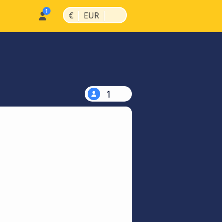
|
|
€
EUR
1