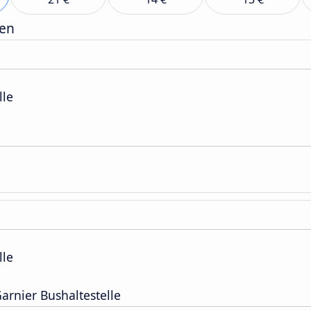
gen
lle
lle
rnier Bushaltestelle