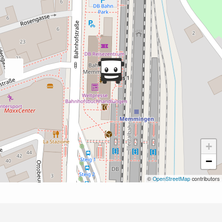
+
−
©
OpenStreetMap
contributors