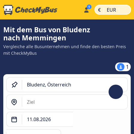
|
|
€
EUR
Mit dem Bus von Bludenz
nach Memmingen
Vergleiche alle Busunternehmen und finde den besten Preis
mit CheckMyBus
1