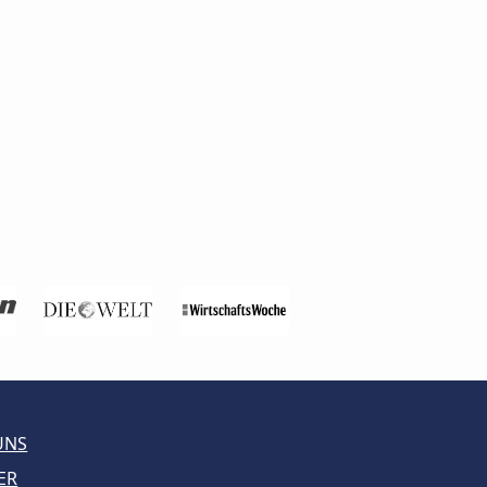
UNS
ER