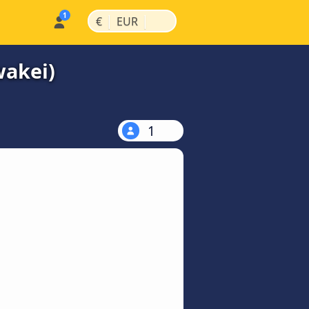
|
|
€
EUR
wakei)
1