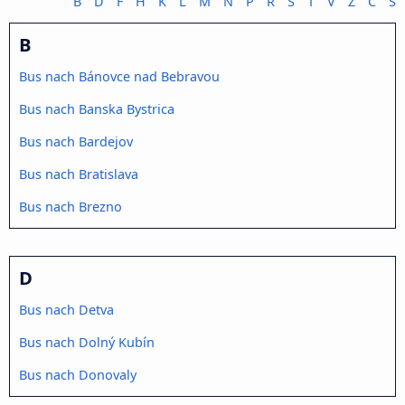
B
D
F
H
K
L
M
N
P
R
S
T
V
Z
Č
Š
B
Bus nach Bánovce nad Bebravou
Bus nach Banska Bystrica
Bus nach Bardejov
Bus nach Bratislava
Bus nach Brezno
D
Bus nach Detva
Bus nach Dolný Kubín
Bus nach Donovaly