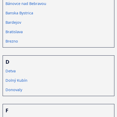
Bánovce nad Bebravou
Banska Bystrica
Bardejov
Bratislava
Brezno
D
Detva
Dolný Kubín
Donovaly
F