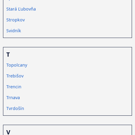
Stará Ľubovňa
Stropkov
Svidník
T
Topolcany
Trebišov
Trencin
Trnava
Tvrdošín
V