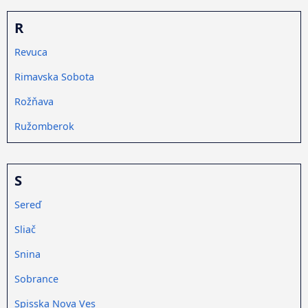
R
Revuca
Rimavska Sobota
Rožňava
Ružomberok
S
Sereď
Sliač
Snina
Sobrance
Spisska Nova Ves