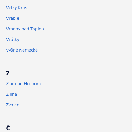
Veľký Krtíš
Vráble
Vranov nad Toplou
Vrútky
Vyšné Nemecké
Z
Ziar nad Hronom
Zilina
Zvolen
Č