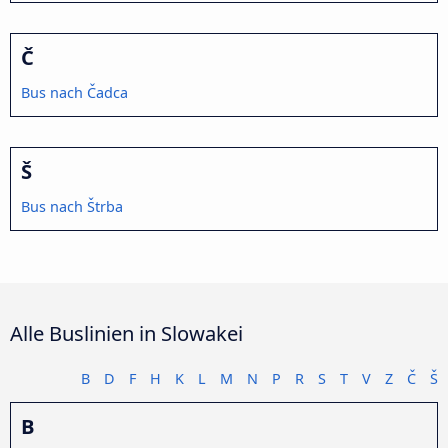
Č
Bus nach Čadca
Š
Bus nach Štrba
Alle Buslinien in Slowakei
B
D
F
H
K
L
M
N
P
R
S
T
V
Z
Č
Š
B