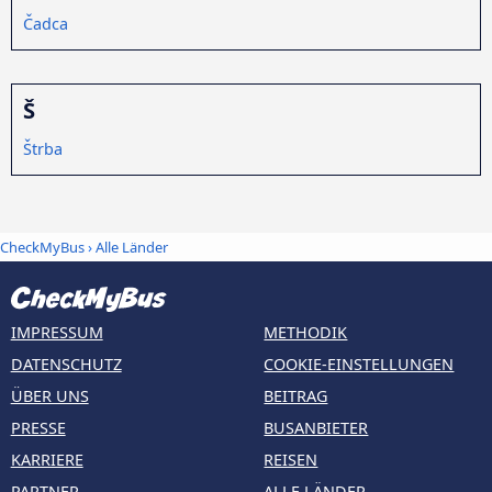
Čadca
Š
Štrba
CheckMyBus
›
Alle Länder
IMPRESSUM
METHODIK
DATENSCHUTZ
COOKIE-EINSTELLUNGEN
ÜBER UNS
BEITRAG
PRESSE
BUSANBIETER
KARRIERE
REISEN
PARTNER
ALLE LÄNDER