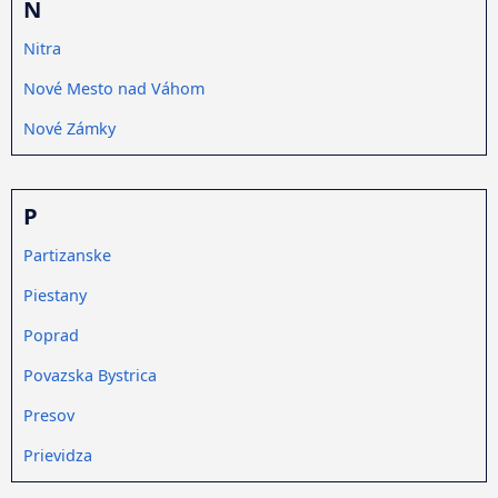
N
Nitra
Nové Mesto nad Váhom
Nové Zámky
P
Partizanske
Piestany
Poprad
Povazska Bystrica
Presov
Prievidza