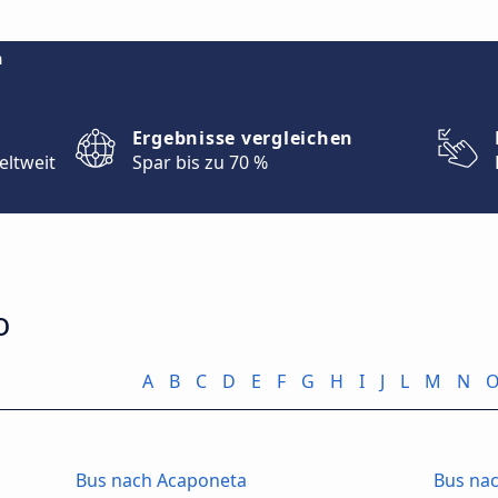
m
Ergebnisse vergleichen
eltweit
Spar bis zu 70 %
o
A
B
C
D
E
F
G
H
I
J
L
M
N
Bus nach Acaponeta
Bus nac