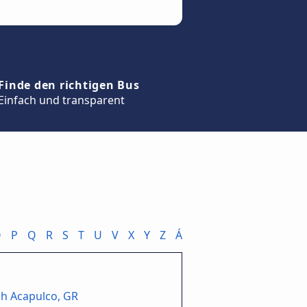
Finde den richtigen Bus
Einfach und transparent
O
P
Q
R
S
T
U
V
X
Y
Z
Á
h Acapulco, GR