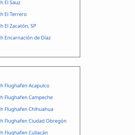
h El Sauz
h El Terrero
h El Zacatón, SP
h Encarnación de Díaz
h Flughafen Acapulco
ch Flughafen Campeche
ch Flughafen Chihuahua
ch Flughafen Ciudad Obregón
h Flughafen Culiacán