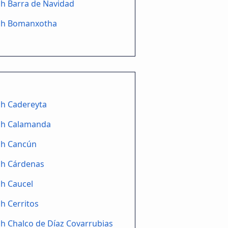
h Barra de Navidad
ch Bomanxotha
ch Cadereyta
ch Calamanda
ch Cancún
ch Cárdenas
h Caucel
h Cerritos
h Chalco de Díaz Covarrubias