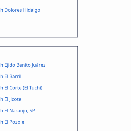
h Dolores Hidalgo
h Ejido Benito Juárez
h El Barril
h El Corte (El Tuchi)
h El Jicote
h El Naranjo, SP
h El Pozole