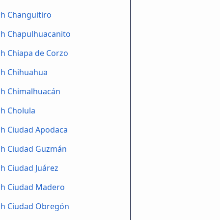
h Changuitiro
ch Chapulhuacanito
h Chiapa de Corzo
ch Chihuahua
ch Chimalhuacán
h Cholula
ch Ciudad Apodaca
ch Ciudad Guzmán
h Ciudad Juárez
ch Ciudad Madero
ch Ciudad Obregón