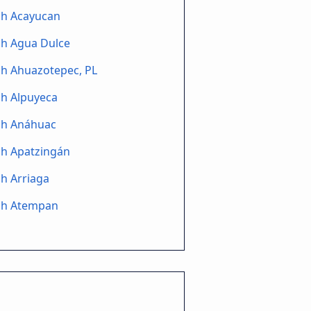
ch Acayucan
ch Agua Dulce
ch Ahuazotepec, PL
ch Alpuyeca
ch Anáhuac
ch Apatzingán
h Arriaga
ch Atempan