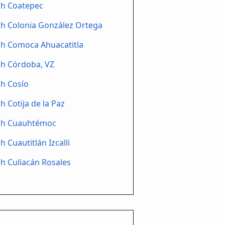
ch Coatepec
h Colonia González Ortega
ch Comoca Ahuacatitla
ch Córdoba, VZ
h Cosío
h Cotija de la Paz
ch Cuauhtémoc
h Cuautitlán Izcalli
h Culiacán Rosales