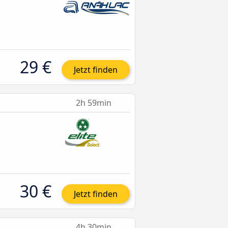
29 €
Jetzt finden
2h 59min
30 €
Jetzt finden
4h 30min