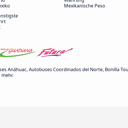
nd
Währung
xiko
Mexikanische Peso
nstigste
hrt
€
s Anáhuac, Autobuses Coordinados del Norte, Bonilla Tour
 mehr.