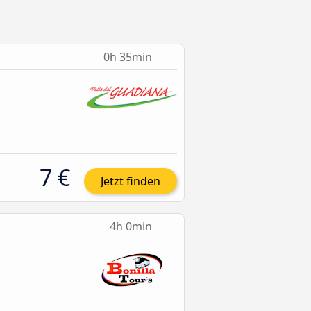
0h 35min
7 €
Jetzt finden
4h 0min