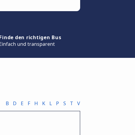
Finde den richtigen Bus
Einfach und transparent
B
D
E
F
H
K
L
P
S
T
V