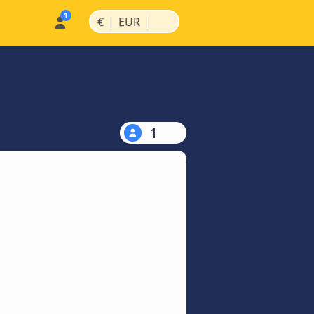
|
|
€
EUR
1