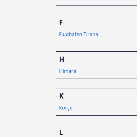
F
Flughafen Tirana
H
Himarë
K
Korçë
L