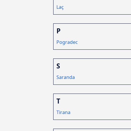
Laç
P
Pogradec
S
Saranda
T
Tirana