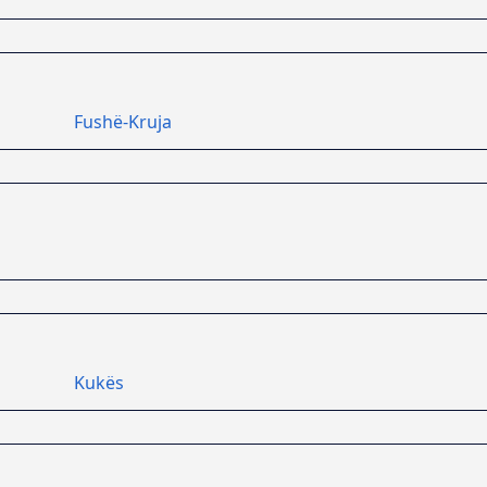
Fushë-Kruja
Kukës