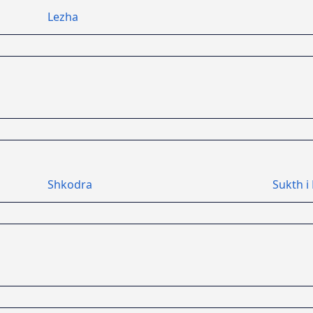
Lezha
Shkodra
Sukth i 