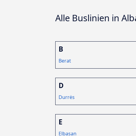
Alle Buslinien in Al
B
Berat
D
Durrës
E
Elbasan