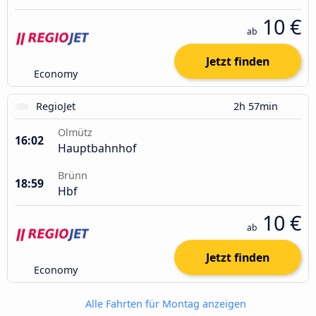
10 €
ab
Jetzt finden
Economy
RegioJet
2h 57min
Olmütz
16:02
Hauptbahnhof
Brünn
18:59
Hbf
10 €
ab
Jetzt finden
Economy
Alle Fahrten für Montag anzeigen