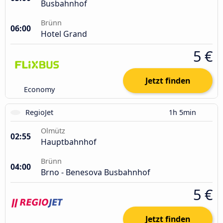
Busbahnhof
Brünn
06:00
Hotel Grand
5 €
Jetzt finden
Economy
RegioJet
1h 5min
Olmütz
02:55
Hauptbahnhof
Brünn
04:00
Brno - Benesova Busbahnhof
5 €
Jetzt finden