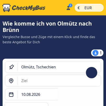
|
|
€
EUR
Wie komme ich von Olmütz nach
Brünn
Vergleiche Busse und Züge mit einem Klick und finde das
beste Angebot für Dich
1