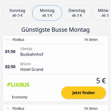
Sonntag
Montag
Dienstag
Mittwo
ab
5 €
ab
5 €
ab
5 €
ab
5 
Günstigste Busse Montag
FlixBus
1h 0min
Olmütz
01:50
Busbahnhof
Brünn
02:50
Hotel Grand
5 €
Jetzt finden
Economy
FlixBus
1h 0min