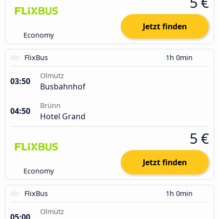
5 €
Jetzt finden
Economy
FlixBus
1h 0min
Olmütz
03:50
Busbahnhof
Brünn
04:50
Hotel Grand
5 €
Jetzt finden
Economy
FlixBus
1h 0min
Olmütz
05:00