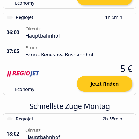
Economy
RegioJet
1h 5min
Olmütz
06:00
Hauptbahnhof
Brünn
07:05
Brno - Benesova Busbahnhof
5 €
Jetzt finden
Economy
Schnellste Züge Montag
RegioJet
2h 55min
Olmütz
18:02
Hauptbahnhof