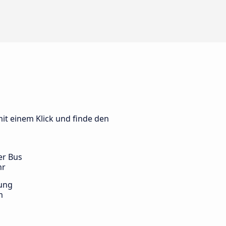
it einem Klick und finde den
er Bus
hr
ung
m