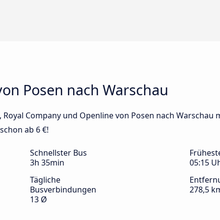
 von Posen nach Warschau
Bus, Royal Company und Openline von Posen nach Warschau m
 schon ab 6 €!
Schnellster Bus
Frühest
3h 35min
05:15 U
Tägliche
Entfern
Busverbindungen
278,5 k
13 Ø