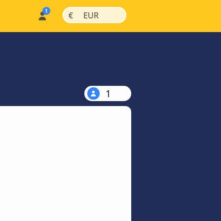
|
|
€
EUR
1