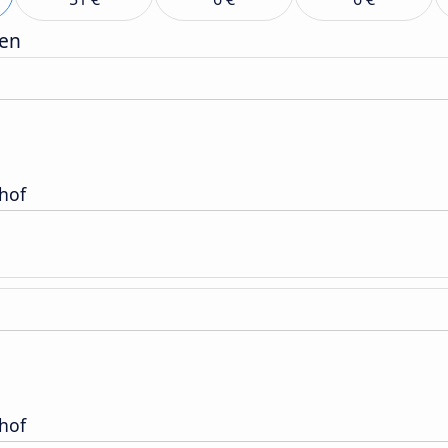
gen
hof
hof