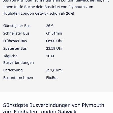
Bus von Plymouth zum Flughafen London Gatwick fahren, mit
einem Klick! Buche dein Busticket von Plymouth zum
Flughafen London Gatwick schon ab 26 €!
Günstigster Bus
26 €
Schnellster Bus
6h 51min
Frühester Bus
06:00 Uhr
Spätester Bus
23:59 Uhr
Tägliche
10 Ø
Busverbindungen
Entfernung
291,6 km
Busunternehmen
FlixBus
Günstigste Busverbindungen von Plymouth
zum Flughafen London Gatwick