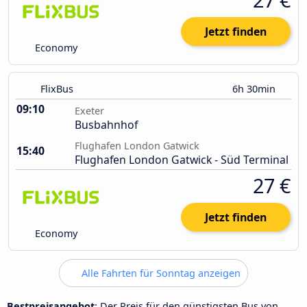
Jetzt finden
Economy
FlixBus
6h 30min
09:10
Exeter
Busbahnhof
Flughafen London Gatwick
15:40
Flughafen London Gatwick - Süd Terminal
27 €
Jetzt finden
Economy
Alle Fahrten für Sonntag anzeigen
Bestpreisangebot
: Der Preis für den günstigsten Bus von