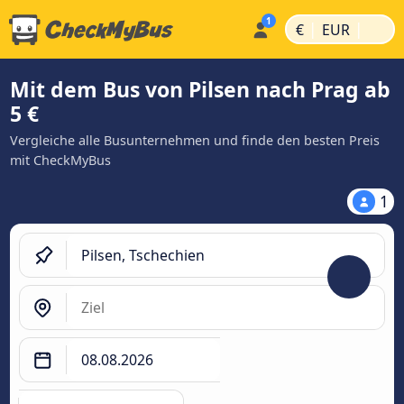
|
|
€
EUR
Mit dem Bus von Pilsen nach Prag ab
5 €
Vergleiche alle Busunternehmen und finde den besten Preis
mit CheckMyBus
1