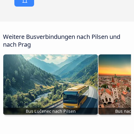
Weitere Busverbindungen nach Pilsen und
nach Prag
Bus Lučenec nach Pilsen
Bus nach