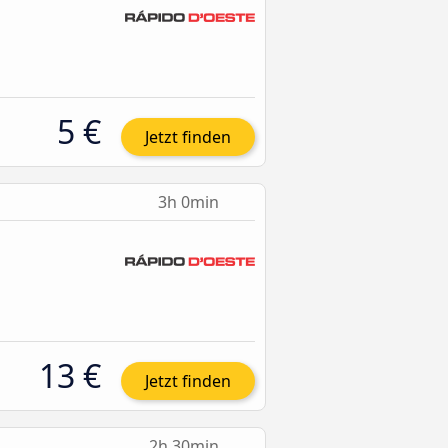
5 €
Jetzt finden
3h 0min
13 €
Jetzt finden
2h 30min