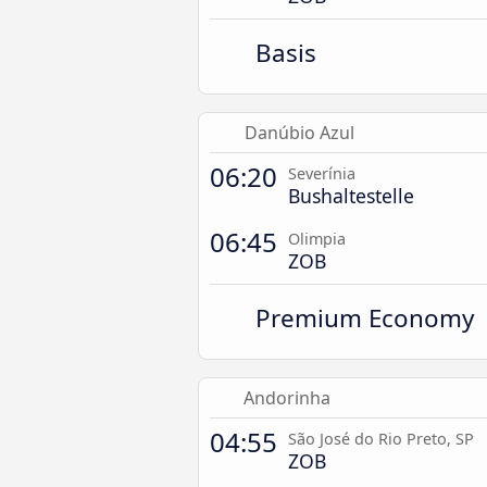
Basis
Danúbio Azul
06:20
Severínia
Bushaltestelle
06:45
Olimpia
ZOB
Premium Economy
Andorinha
04:55
São José do Rio Preto, SP
ZOB