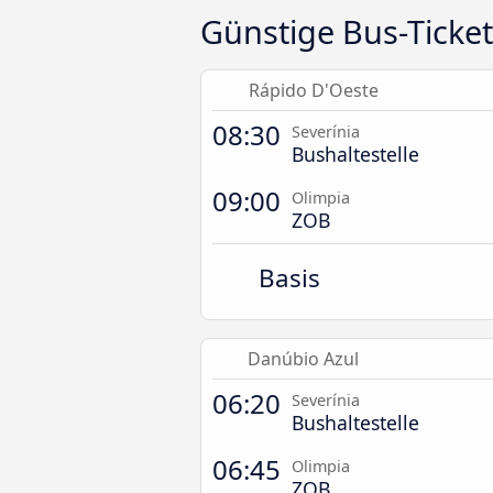
Günstige Bus-Ticke
Rápido D'Oeste
08:30
Severínia
Bushaltestelle
09:00
Olimpia
ZOB
Basis
Danúbio Azul
06:20
Severínia
Bushaltestelle
06:45
Olimpia
ZOB