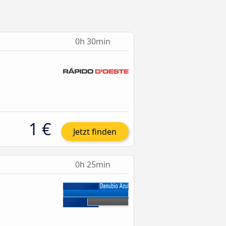
0h 30min
1 €
Jetzt finden
0h 25min