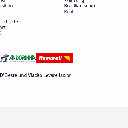
nd
Währung
asilien
Brasilianischer
Real
nstigste
hrt
€
D'Oeste und Viação Levare Luxor