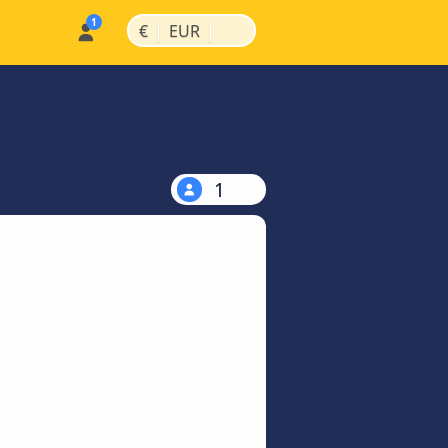
|
|
€
EUR
1