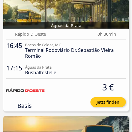
Águas da Prata
Rápido D'Oeste
0h 30min
16:45
Poços de Caldas, MG
Terminal Rodoviário Dr. Sebastião Vieira
Romão
17:15
Águas da Prata
Bushaltestelle
3 €
Jetzt finden
Basis