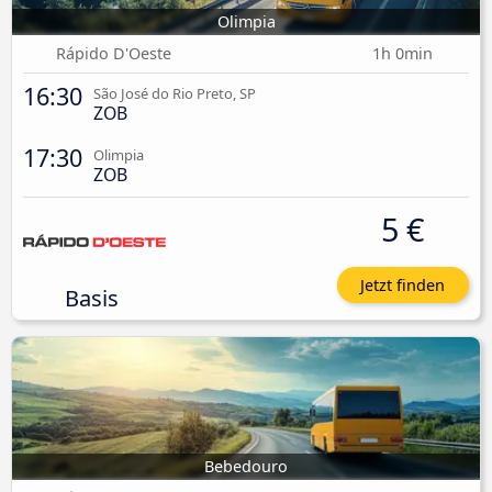
Olimpia
Rápido D'Oeste
1h 0min
16:30
São José do Rio Preto, SP
ZOB
17:30
Olimpia
ZOB
5 €
Jetzt finden
Basis
Bebedouro