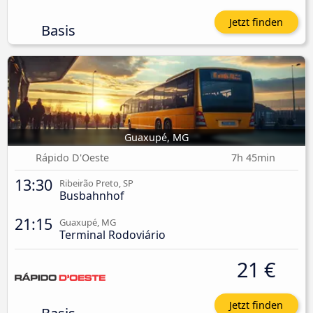
Jetzt finden
Basis
Guaxupé, MG
Rápido D'Oeste
7h 45min
13:30
Ribeirão Preto, SP
Busbahnhof
21:15
Guaxupé, MG
Terminal Rodoviário
21 €
Jetzt finden
Basis