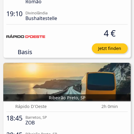
Romão
19:10
Divinolândia
Bushaltestelle
4 €
Jetzt finden
Basis
Ribeirão Preto, SP
Rápido D'Oeste
2h 0min
18:45
Barretos, SP
ZOB