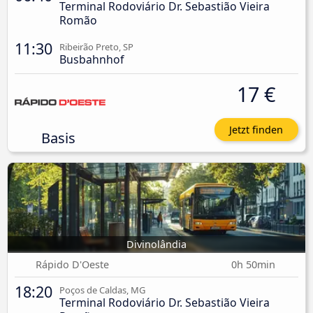
Terminal Rodoviário Dr. Sebastião Vieira
Romão
11:30
Ribeirão Preto, SP
Busbahnhof
17 €
Jetzt finden
Basis
Divinolândia
Rápido D'Oeste
0h 50min
18:20
Poços de Caldas, MG
Terminal Rodoviário Dr. Sebastião Vieira