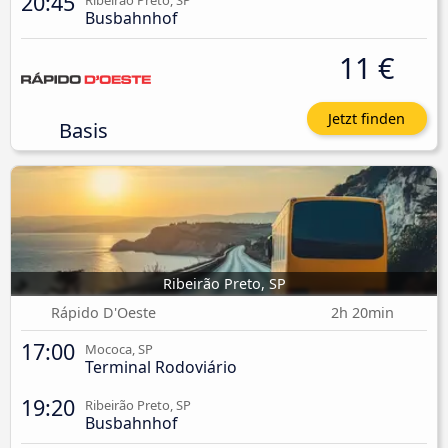
20:45
Ribeirão Preto, SP
Busbahnhof
11 €
Jetzt finden
Basis
Ribeirão Preto, SP
Rápido D'Oeste
2h 20min
17:00
Mococa, SP
Terminal Rodoviário
19:20
Ribeirão Preto, SP
Busbahnhof