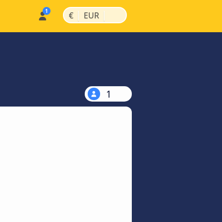
|
|
€
EUR
1