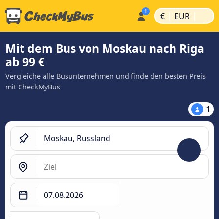
|
|
€
EUR
Mit dem Bus von Moskau nach Riga
ab 99 €
Vergleiche alle Busunternehmen und finde den besten Preis
mit CheckMyBus
1