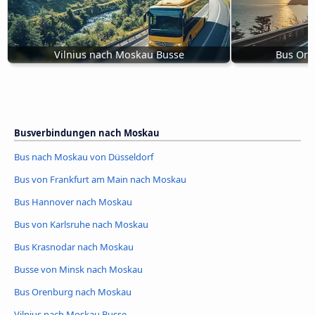
Vilnius nach Moskau Busse
Bus Ore
Busverbindungen nach Moskau
Bus nach Moskau von Düsseldorf
Bus von Frankfurt am Main nach Moskau
Bus Hannover nach Moskau
Bus von Karlsruhe nach Moskau
Bus Krasnodar nach Moskau
Busse von Minsk nach Moskau
Bus Orenburg nach Moskau
Vilnius nach Moskau Busse