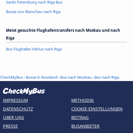
Sankt Petersburg nach Riga Bus
Busse von Warschau nach Riga
Meist gesuchte Flughafentransfers nach Moskau und nach
Riga
Bus Flughafen Vilnius nach Riga
CheckMyBus
›
Busse in Russland
›
Bus nach Moskau
›
Bus nach Riga
IMPRESSUM
METHODIK
DATENSCHUTZ
COOKIE-EINSTELLUNGEN
ÜBER UNS
BEITRAG
PRESSE
BUSANBIETER