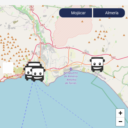
Mojácar
Almería
+
−