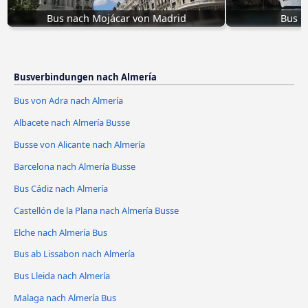
Bus nach Mojácar von Madrid
Bus C
Busverbindungen nach Almería
Bus von Adra nach Almería
Albacete nach Almería Busse
Busse von Alicante nach Almería
Barcelona nach Almería Busse
Bus Cádiz nach Almería
Castellón de la Plana nach Almería Busse
Elche nach Almería Bus
Bus ab Lissabon nach Almería
Bus Lleida nach Almería
Malaga nach Almería Bus