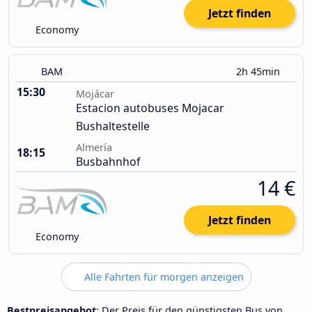
Jetzt finden
Economy
BAM
2h 45min
15:30
Mojácar
Estacion autobuses Mojacar
Bushaltestelle
Almería
18:15
Busbahnhof
14 €
Jetzt finden
Economy
Alle Fahrten für morgen anzeigen
Bestpreisangebot
: Der Preis für den günstigsten Bus von