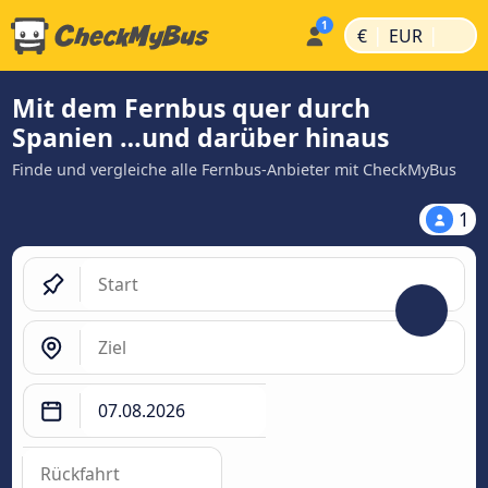
|
|
€
EUR
Mit dem Fernbus quer durch
Spanien …und darüber hinaus
Finde und vergleiche alle Fernbus-Anbieter mit CheckMyBus
1