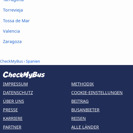
Torrevieja
Tossa de Mar
Valencia
Zaragoza
CheckMyBus
› Spanien
IMPRESSUM
METHODIK
DATENSCHUTZ
COOKIE-EINSTELLUNGEN
ÜBER UNS
BEITRAG
PRESSE
BUSANBIETER
KARRIERE
REISEN
PARTNER
ALLE LÄNDER