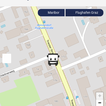
Maribor
Flughafen Graz
+
−