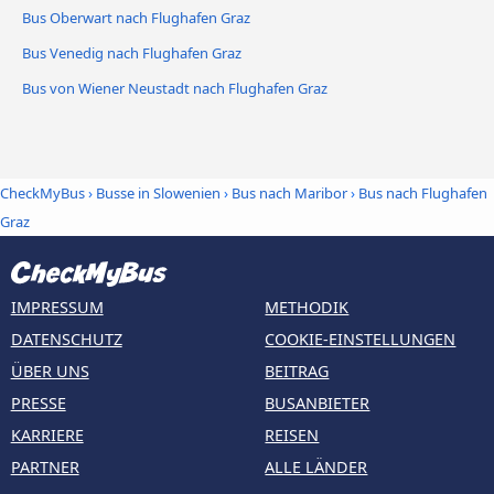
Bus Oberwart nach Flughafen Graz
Bus Venedig nach Flughafen Graz
Bus von Wiener Neustadt nach Flughafen Graz
CheckMyBus
›
Busse in Slowenien
›
Bus nach Maribor
›
Bus nach Flughafen
Graz
IMPRESSUM
METHODIK
DATENSCHUTZ
COOKIE-EINSTELLUNGEN
ÜBER UNS
BEITRAG
PRESSE
BUSANBIETER
KARRIERE
REISEN
PARTNER
ALLE LÄNDER