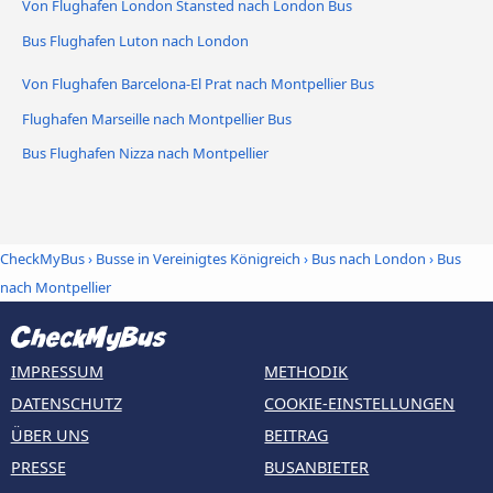
Von Flughafen London Stansted nach London Bus
Bus Flughafen Luton nach London
Von Flughafen Barcelona-El Prat nach Montpellier Bus
Flughafen Marseille nach Montpellier Bus
Bus Flughafen Nizza nach Montpellier
CheckMyBus
›
Busse in Vereinigtes Königreich
›
Bus nach London
›
Bus
nach Montpellier
IMPRESSUM
METHODIK
DATENSCHUTZ
COOKIE-EINSTELLUNGEN
ÜBER UNS
BEITRAG
PRESSE
BUSANBIETER