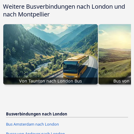
Weitere Busverbindungen nach London und
nach Montpellier
Von Taunton nach London Bus
Bus von G
Busverbindungen nach London
Bus Amsterdam nach London
Busse von Andover nach London