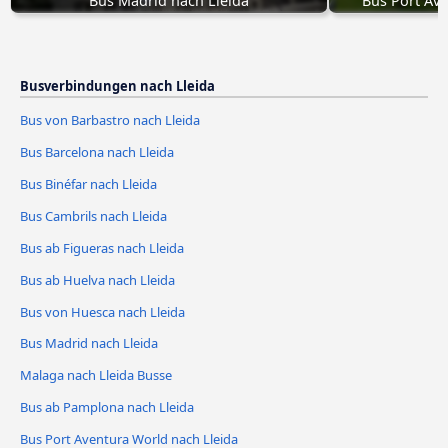
Bus Madrid nach Lleida
Bus Port Ave
Busverbindungen nach Lleida
Bus von Barbastro nach Lleida
Bus Barcelona nach Lleida
Bus Binéfar nach Lleida
Bus Cambrils nach Lleida
Bus ab Figueras nach Lleida
Bus ab Huelva nach Lleida
Bus von Huesca nach Lleida
Bus Madrid nach Lleida
Malaga nach Lleida Busse
Bus ab Pamplona nach Lleida
Bus Port Aventura World nach Lleida