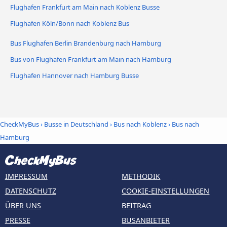
Flughafen Frankfurt am Main nach Koblenz Busse
Flughafen Köln/Bonn nach Koblenz Bus
Bus Flughafen Berlin Brandenburg nach Hamburg
Bus von Flughafen Frankfurt am Main nach Hamburg
Flughafen Hannover nach Hamburg Busse
CheckMyBus
›
Busse in Deutschland
›
Bus nach Koblenz
›
Bus nach
Hamburg
IMPRESSUM
METHODIK
DATENSCHUTZ
COOKIE-EINSTELLUNGEN
ÜBER UNS
BEITRAG
PRESSE
BUSANBIETER