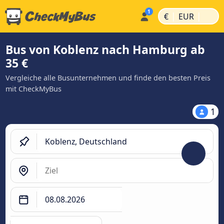
|
|
€
EUR
Bus von Koblenz nach Hamburg ab
35 €
Vergleiche alle Busunternehmen und finde den besten Preis
mit CheckMyBus
1