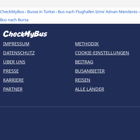
CheckMyBus
›
Busse in Türkei
›
Bus nach Flughafen Izmir Adnan Menderes
›
Bus nach Bursa
IMPRESSUM
METHODIK
DATENSCHUTZ
COOKIE-EINSTELLUNGEN
ÜBER UNS
BEITRAG
PRESSE
BUSANBIETER
KARRIERE
REISEN
PARTNER
ALLE LÄNDER