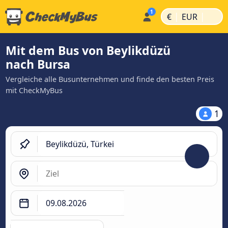
|
|
€
EUR
Mit dem Bus von Beylikdüzü
nach Bursa
Vergleiche alle Busunternehmen und finde den besten Preis
mit CheckMyBus
1