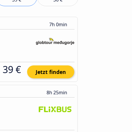
7h 0min
39 €
Jetzt finden
8h 25min