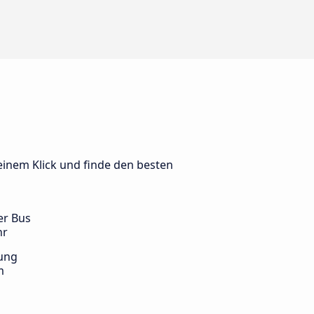
 einem Klick und finde den besten
er Bus
hr
ung
m