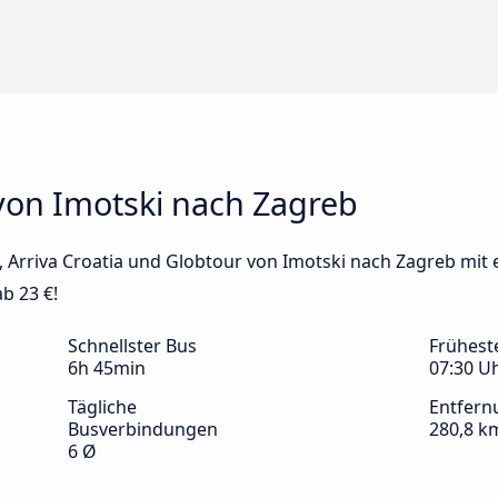
von Imotski nach Zagreb
us, Arriva Croatia und Globtour von Imotski nach Zagreb mit
b 23 €!
Schnellster Bus
Frühest
6h 45min
07:30 U
Tägliche
Entfern
Busverbindungen
280,8 k
6 Ø