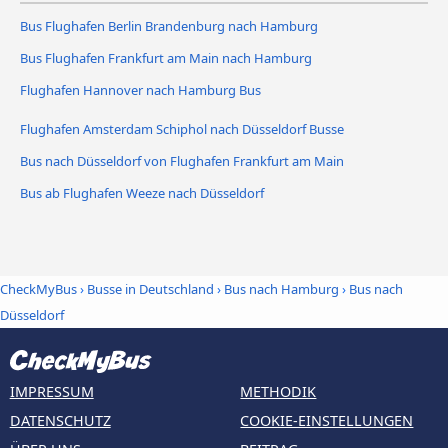
Bus Flughafen Berlin Brandenburg nach Hamburg
Bus Flughafen Frankfurt am Main nach Hamburg
Flughafen Hannover nach Hamburg Bus
Flughafen Amsterdam Schiphol nach Düsseldorf Busse
Bus nach Düsseldorf von Flughafen Frankfurt am Main
Bus ab Flughafen Weeze nach Düsseldorf
CheckMyBus
›
Busse in Deutschland
›
Bus nach Hamburg
›
Bus nach
Düsseldorf
IMPRESSUM
METHODIK
DATENSCHUTZ
COOKIE-EINSTELLUNGEN