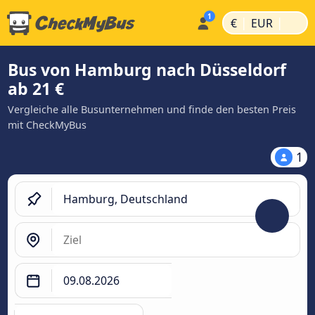
|
|
€
EUR
Bus von Hamburg nach Düsseldorf
ab 21 €
Vergleiche alle Busunternehmen und finde den besten Preis
mit CheckMyBus
1