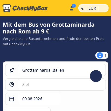
|
|
€
EUR
Mit dem Bus von Grottaminarda
nach Rom ab 9 €
Vergleiche alle Busunternehmen und finde den besten Preis
mit CheckMyBus
1