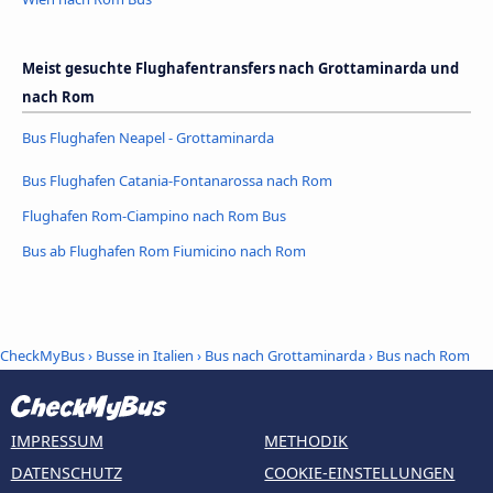
Meist gesuchte Flughafentransfers nach Grottaminarda und
nach Rom
Bus Flughafen Neapel - Grottaminarda
Bus Flughafen Catania-Fontanarossa nach Rom
Flughafen Rom-Ciampino nach Rom Bus
Bus ab Flughafen Rom Fiumicino nach Rom
CheckMyBus
›
Busse in Italien
›
Bus nach Grottaminarda
›
Bus nach Rom
IMPRESSUM
METHODIK
DATENSCHUTZ
COOKIE-EINSTELLUNGEN