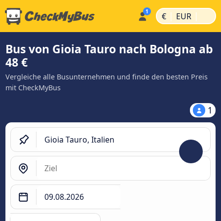
|
|
€
EUR
Bus von Gioia Tauro nach Bologna ab
48 €
Vergleiche alle Busunternehmen und finde den besten Preis
mit CheckMyBus
1