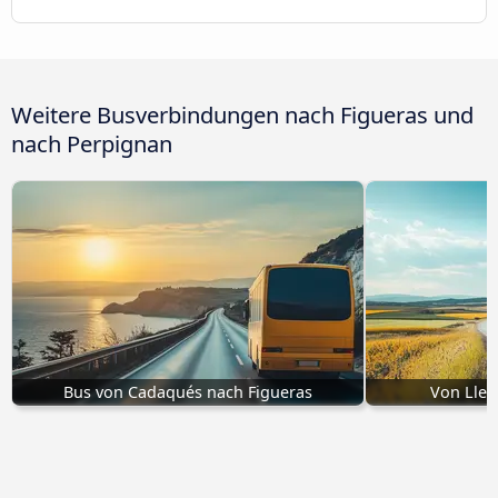
Weitere Busverbindungen nach Figueras und
nach Perpignan
Bus von Cadaqués nach Figueras
Von Llei