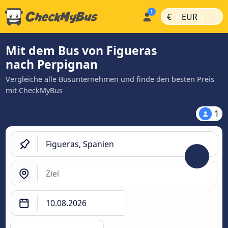
|
|
€
EUR
Mit dem Bus von Figueras
nach Perpignan
Vergleiche alle Busunternehmen und finde den besten Preis
mit CheckMyBus
1