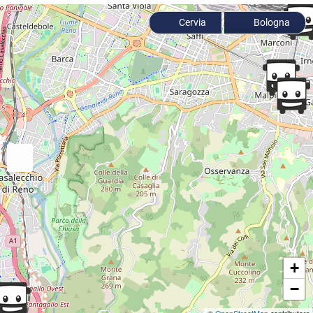
Cervia
Bologna
+
−