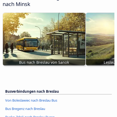
nach Minsk
Bus nach Breslau von Sanok
Leslau 
Busverbindungen nach Breslau
Von Boleslawiec nach Breslau Bus
Bus Bregenz nach Breslau