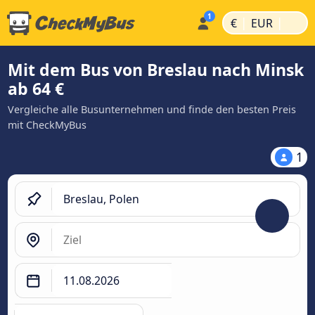
|
|
€
EUR
Mit dem Bus von Breslau nach Minsk
ab 64 €
Vergleiche alle Busunternehmen und finde den besten Preis
mit CheckMyBus
1