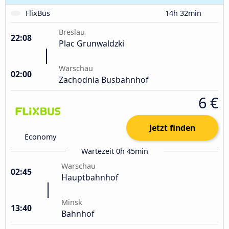
FlixBus
14h 32min
Breslau
22:08
Plac Grunwaldzki
Warschau
02:00
Zachodnia Busbahnhof
6 €
Jetzt finden
Economy
Wartezeit 0h 45min
Warschau
02:45
Hauptbahnhof
Minsk
13:40
Bahnhof