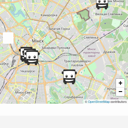
+
−
©
OpenStreetMap
contributors