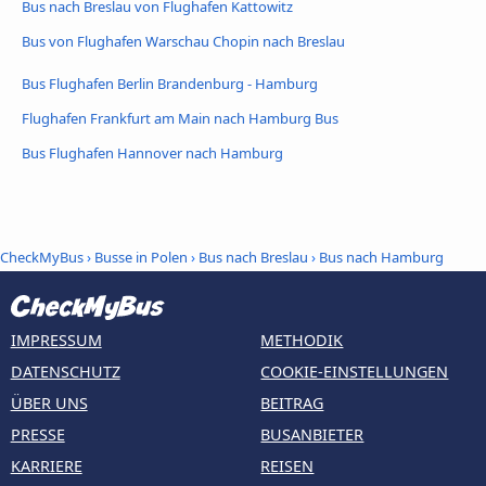
Bus nach Breslau von Flughafen Kattowitz
Bus von Flughafen Warschau Chopin nach Breslau
Bus Flughafen Berlin Brandenburg - Hamburg
Flughafen Frankfurt am Main nach Hamburg Bus
Bus Flughafen Hannover nach Hamburg
CheckMyBus
›
Busse in Polen
›
Bus nach Breslau
›
Bus nach Hamburg
IMPRESSUM
METHODIK
DATENSCHUTZ
COOKIE-EINSTELLUNGEN
ÜBER UNS
BEITRAG
PRESSE
BUSANBIETER
KARRIERE
REISEN