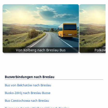
Von Kolberg nach Breslau Bus
Polkowi
Busverbindungen nach Breslau
Bus von Bełchatów nach Breslau
Busko-Zdrój nach Breslau Busse
Bus Czestochowa nach Breslau