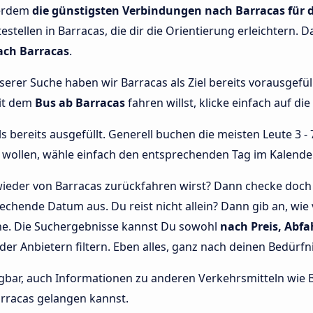
ßerdem
die günstigsten Verbindungen nach Barracas für 
tellen in Barracas, die dir die Orientierung erleichtern. D
ach Barracas
.
nserer Suche haben wir Barracas als Ziel bereits vorausgefü
mit dem
Bus ab Barracas
fahren willst, klicke einfach auf di
bereits ausgefüllt. Generell buchen die meisten Leute 3 - 7
wollen, wähle einfach den entsprechenden Tag im Kalende
ieder von Barracas zurückfahren wirst? Dann checke doch 
echende Datum aus. Du reist nicht allein? Dann gib an, wie
che. Die Suchergebnisse kannst Du sowohl
nach Preis, Abfa
oder Anbietern filtern. Eben alles, ganz nach deinen Bedürfn
rfügbar, auch Informationen zu anderen Verkehrsmitteln wi
rracas gelangen kannst.