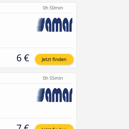
0h 50min
6 €
Jetzt finden
0h 55min
7 €