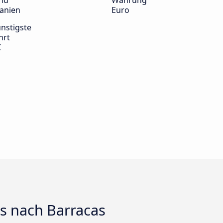
nd
Währung
anien
Euro
nstigste
hrt
€
ts nach Barracas