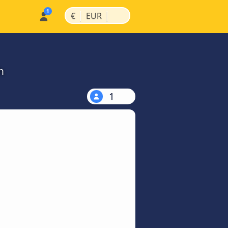
|
|
€
EUR
h
1