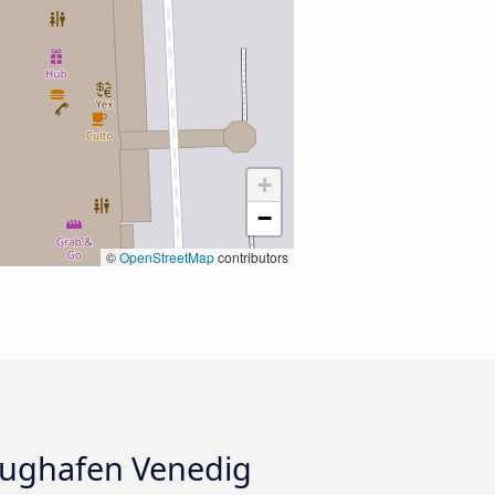
+
−
©
OpenStreetMap
contributors
lughafen Venedig