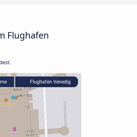
am Flughafen
dest.
rme
Flughafen Venedig