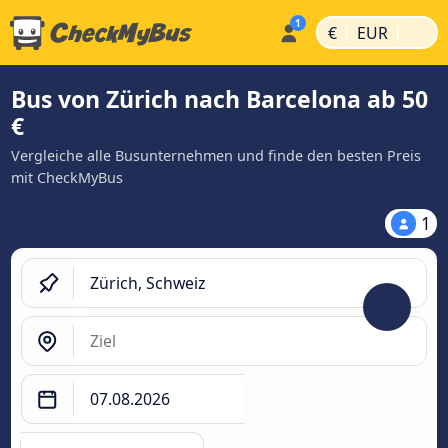
|
|
€
EUR
Bus von Zürich nach Barcelona ab 50
€
Vergleiche alle Busunternehmen und finde den besten Preis
mit CheckMyBus
1