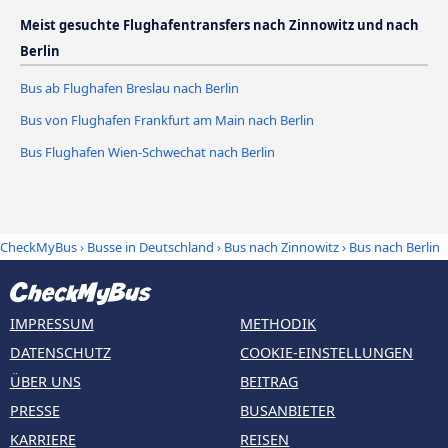
Meist gesuchte Flughafentransfers nach Zinnowitz und nach
Berlin
Bus ab Flughafen Breslau nach Berlin
Bus von Flughafen Frankfurt am Main nach Berlin
Bus Flughafen Wien-Schwechat nach Berlin
CheckMyBus
›
Busse in Deutschland
›
Bus nach Zinnowitz
›
Bus nach Berlin
IMPRESSUM
METHODIK
DATENSCHUTZ
COOKIE-EINSTELLUNGEN
ÜBER UNS
BEITRAG
PRESSE
BUSANBIETER
KARRIERE
REISEN