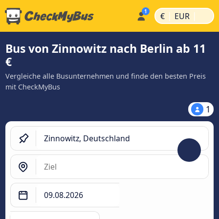
|
|
€
EUR
Bus von Zinnowitz nach Berlin ab 11
€
Vergleiche alle Busunternehmen und finde den besten Preis
mit CheckMyBus
1