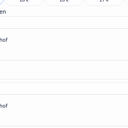
gen
hof
hof