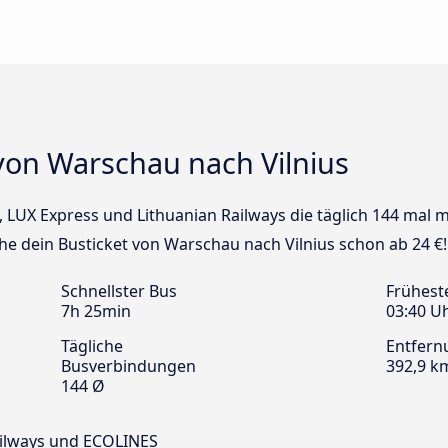
von Warschau nach Vilnius
us, LUX Express und Lithuanian Railways die täglich 144 ma
che dein Busticket von Warschau nach Vilnius schon ab 24 €!
Schnellster Bus
Frühest
7h 25min
03:40 U
Tägliche
Entfern
Busverbindungen
392,9 k
144 Ø
Railways und ECOLINES