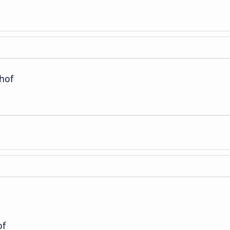
hof
of