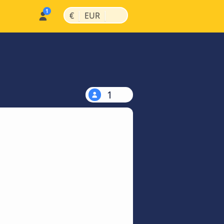
|
|
€
EUR
1