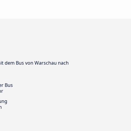
l mit dem Bus von Warschau nach
er Bus
hr
ung
m