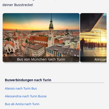
deiner Busstrecke!
Bus von München nach Turin
Alessand
Busverbindungen nach Turin
Alassio nach Turin Bus
Alessandria nach Turin Busse
Bus ab Aosta nach Turin