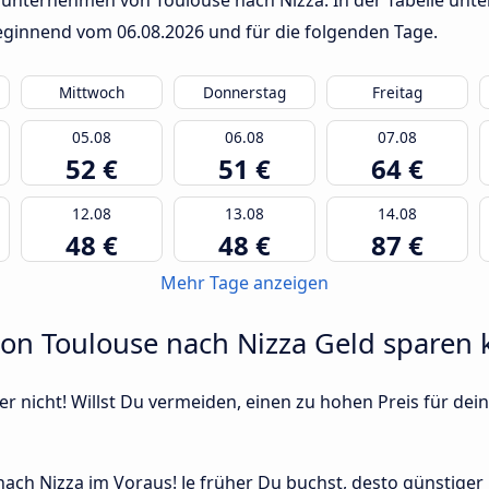
unternehmen von Toulouse nach Nizza. In der Tabelle unten
 beginnend vom
06.08.2026
und für die folgenden Tage.
Mittwoch
Donnerstag
Freitag
05.08
06.08
07.08
52 €
51 €
64 €
12.08
13.08
14.08
48 €
48 €
87 €
Mehr Tage anzeigen
von Toulouse nach Nizza Geld sparen 
r nicht! Willst Du vermeiden, einen zu hohen Preis für dein
ch Nizza im Voraus! Je früher Du buchst, desto günstiger is