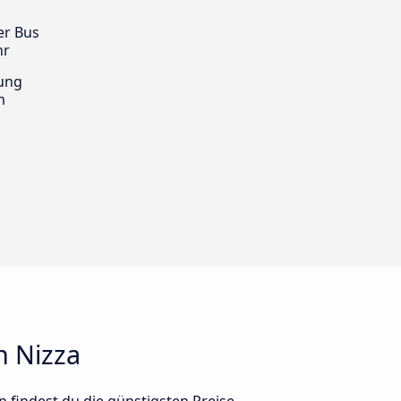
er Bus
hr
ung
m
h Nizza