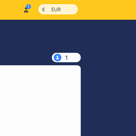
|
|
€
EUR
1